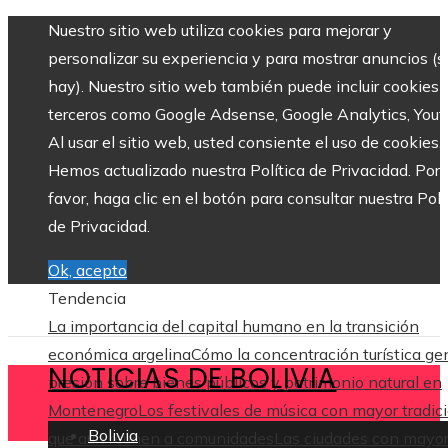
Nuestro sitio web utiliza cookies para mejorar y
personalizar su experiencia y para mostrar anuncios (si
hay). Nuestro sitio web también puede incluir cookies 
terceros como Google Adsense, Google Analytics, Yout
Al usar el sitio web, usted consiente el uso de cookies.
Hemos actualizado nuestra Política de Privacidad. Por
favor, haga clic en el botón para consultar nuestra Polí
de Privacidad.
Ok, acepto
Tendencia
La importancia del capital humano en la transición
económica argelina
Cómo la concentración turística ge
NOTICIAS DE BOLIVIA
presión sobre bienes públicos y patrimonio natural en
Montenegro
Los festivales de música con mayor tradic
Bolivia
que aún reúnen a comunidades
Las ciudades con mayo