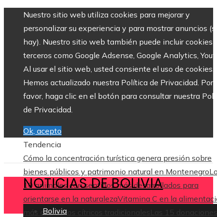
Nuestro sitio web utiliza cookies para mejorar y
personalizar su experiencia y para mostrar anuncios (si
hay). Nuestro sitio web también puede incluir cookies 
terceros como Google Adsense, Google Analytics, Yout
Al usar el sitio web, usted consiente el uso de cookies.
Hemos actualizado nuestra Política de Privacidad. Por
favor, haga clic en el botón para consultar nuestra Polí
de Privacidad.
Ok, acepto
Tendencia
Cómo la concentración turística genera presión sobre
bienes públicos y patrimonio natural en Montenegro
L
NOTICIAS DE BOLIVIA
10 animales con sentidos más desarrollados para
orientarse en la naturaleza
Vitamina C en la alimentaci
Bolivia
más allá de los cítricos tradicionales
Las 15 donacione