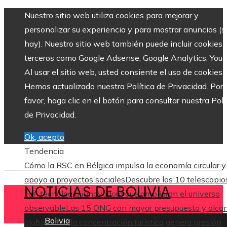
Nuestro sitio web utiliza cookies para mejorar y
personalizar su experiencia y para mostrar anuncios (si
hay). Nuestro sitio web también puede incluir cookies 
terceros como Google Adsense, Google Analytics, Yout
Al usar el sitio web, usted consiente el uso de cookies.
Hemos actualizado nuestra Política de Privacidad. Por
favor, haga clic en el botón para consultar nuestra Polí
de Privacidad.
Ok, acepto
Tendencia
Cómo la RSC en Bélgica impulsa la economía circular y
apoyo a proyectos sociales
Descubre los 10 telescopio
NOTICIAS DE BOLIVIA
con tecnología innovadora que ampliaron el universo
observable
Las 15 ONG con mayor presupuesto y alca
Bolivia
global
Cómo la concentración turística genera presión