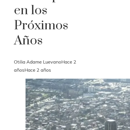
en los
Próximos
Años
Otilia Adame Luevano
Hace 2
años
Hace 2 años