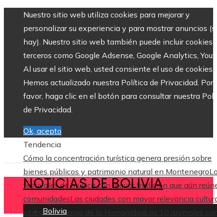
Nuestro sitio web utiliza cookies para mejorar y
personalizar su experiencia y para mostrar anuncios (si
hay). Nuestro sitio web también puede incluir cookies 
terceros como Google Adsense, Google Analytics, Yout
Al usar el sitio web, usted consiente el uso de cookies.
Hemos actualizado nuestra Política de Privacidad. Por
favor, haga clic en el botón para consultar nuestra Polí
de Privacidad.
Ok, acepto
Tendencia
Cómo la concentración turística genera presión sobre
bienes públicos y patrimonio natural en Montenegro
L
NOTICIAS DE BOLIVIA
festivales de música con mayor tradición que aún reún
comunidades
Las ciudades con mayor relevancia cultura
Bolivia
sitios Patrimonio de la Humanidad
Los 10 animales co