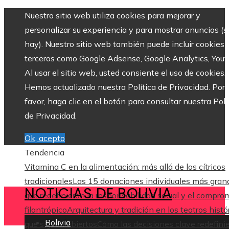
Nuestro sitio web utiliza cookies para mejorar y
personalizar su experiencia y para mostrar anuncios (si
hay). Nuestro sitio web también puede incluir cookies 
terceros como Google Adsense, Google Analytics, Yout
Al usar el sitio web, usted consiente el uso de cookies.
Hemos actualizado nuestra Política de Privacidad. Por
favor, haga clic en el botón para consultar nuestra Polí
de Privacidad.
Ok, acepto
Tendencia
Vitamina C en la alimentación: más allá de los cítricos
tradicionales
Las 15 donaciones individuales más gran
NOTICIAS DE BOLIVIA
que redefinieron la responsabilidad social y el compro
filantrópico
Arquitectura y tradición en los teatros histó
Bolivia
que siguen abiertos
Cómo las decisiones clave redefini