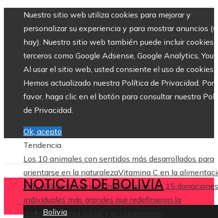
Nuestro sitio web utiliza cookies para mejorar y
personalizar su experiencia y para mostrar anuncios (si
hay). Nuestro sitio web también puede incluir cookies 
terceros como Google Adsense, Google Analytics, Yout
Al usar el sitio web, usted consiente el uso de cookies.
Hemos actualizado nuestra Política de Privacidad. Por
favor, haga clic en el botón para consultar nuestra Polí
de Privacidad.
Ok, acepto
Tendencia
Los 10 animales con sentidos más desarrollados para
orientarse en la naturaleza
Vitamina C en la alimentaci
NOTICIAS DE BOLIVIA
más allá de los cítricos tradicionales
Las 15 donacione
individuales más grandes que redefinieron la
Bolivia
responsabilidad social y el compromiso