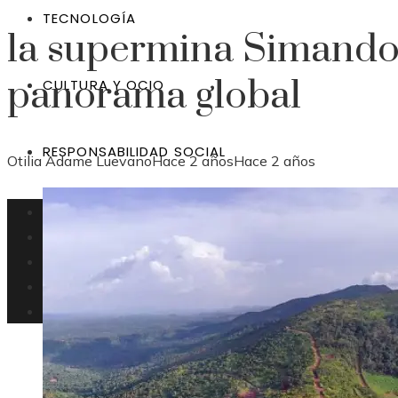
TECNOLOGÍA
la supermina Simando
panorama global
CULTURA Y OCIO
RESPONSABILIDAD SOCIAL
Otilia Adame Luevano
Hace 2 años
Hace 2 años
Bolivia
Inversiones
Tecnología
Cultura y ocio
Responsabilidad social