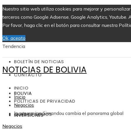
Nuestro sitio web utiliza cookies para mejorar y personaliza
terceros como Google Adsense, Google Analytics, Youtube. Al 
Por favor, haga clic en el botón para consultar nuestra Políti
Ok, acepto
Tendencia
BOLETÍN DE NOTICIAS
NOTICIAS DE BOLIVIA
CONTACTO
INICIO
BOLIVIA
Inicio
POLÍTICAS DE PRIVACIDAD
Negocios
la supermina Simandou cambia el panorama global
QUIÉNES SOMOS
INVERSIONES
Negocios