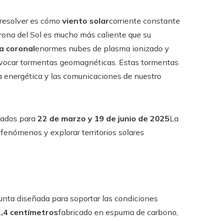
 resolver es cómo
viento solar
corriente constante
corona del Sol es mucho más caliente que su
a coronal
enormes nubes de plasma ionizado y
rovocar tormentas geomagnéticas. Estas tormentas
ura energética y las comunicaciones de nuestro
mados para
22 de marzo y 19 de junio de 2025
La
 fenómenos y explorar territorios solares
unta diseñada para soportar las condiciones
,4 centímetros
fabricado en espuma de carbono,