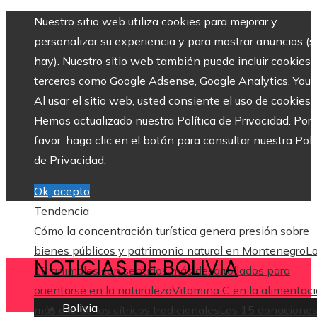
Nuestro sitio web utiliza cookies para mejorar y
personalizar su experiencia y para mostrar anuncios (si
hay). Nuestro sitio web también puede incluir cookies 
terceros como Google Adsense, Google Analytics, Yout
Al usar el sitio web, usted consiente el uso de cookies.
Hemos actualizado nuestra Política de Privacidad. Por
favor, haga clic en el botón para consultar nuestra Polí
de Privacidad.
Ok, acepto
Tendencia
Cómo la concentración turística genera presión sobre
bienes públicos y patrimonio natural en Montenegro
L
NOTICIAS DE BOLIVIA
10 animales con sentidos más desarrollados para
orientarse en la naturaleza
Vitamina C en la alimentaci
Bolivia
más allá de los cítricos tradicionales
Las 15 donacione