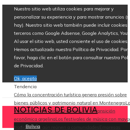
Nuestro sitio web utiliza cookies para mejorar y
personalizar su experiencia y para mostrar anuncios (si
hay). Nuestro sitio web también puede incluir cookies 
terceros como Google Adsense, Google Analytics, Yout
Al usar el sitio web, usted consiente el uso de cookies.
Hemos actualizado nuestra Política de Privacidad. Por
favor, haga clic en el botón para consultar nuestra Polí
de Privacidad.
Ok, acepto
Tendencia
Cómo la concentración turística genera presión sobre
bienes públicos y patrimonio natural en Montenegro
L
NOTICIAS DE BOLIVIA
importancia del capital humano en la transición
económica argelina
Los festivales de música con mayo
Bolivia
tradición que aún reúnen a comunidades
Empresas