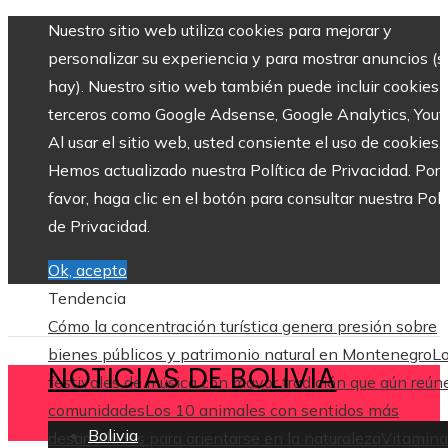
Nuestro sitio web utiliza cookies para mejorar y
personalizar su experiencia y para mostrar anuncios (si
hay). Nuestro sitio web también puede incluir cookies 
terceros como Google Adsense, Google Analytics, Yout
Al usar el sitio web, usted consiente el uso de cookies.
Hemos actualizado nuestra Política de Privacidad. Por
favor, haga clic en el botón para consultar nuestra Polí
de Privacidad.
Ok, acepto
Tendencia
Cómo la concentración turística genera presión sobre
bienes públicos y patrimonio natural en Montenegro
L
NOTICIAS DE BOLIVIA
festivales de música con mayor tradición que aún reún
comunidades
Los 10 animales con sentidos más
Bolivia
desarrollados para orientarse en la naturaleza
Vitamina