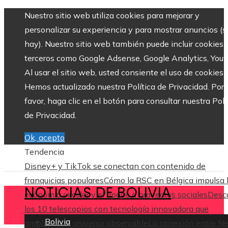
Nuestro sitio web utiliza cookies para mejorar y
personalizar su experiencia y para mostrar anuncios (si
hay). Nuestro sitio web también puede incluir cookies 
terceros como Google Adsense, Google Analytics, Yout
Al usar el sitio web, usted consiente el uso de cookies.
Hemos actualizado nuestra Política de Privacidad. Por
favor, haga clic en el botón para consultar nuestra Polí
de Privacidad.
Ok, acepto
Tendencia
Disney+ y TikTok se conectan con contenido de
franquicias populares
Cómo la RSC en Bélgica impulsa 
NOTICIAS DE BOLIVIA
economía circular y el apoyo a proyectos sociales
Desc
los 10 telescopios con tecnología innovadora que
Bolivia
ampliaron el universo observable
La conexión entre N