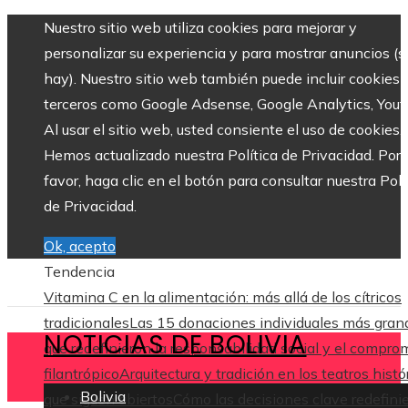
Nuestro sitio web utiliza cookies para mejorar y
personalizar su experiencia y para mostrar anuncios (si
hay). Nuestro sitio web también puede incluir cookies 
terceros como Google Adsense, Google Analytics, Yout
Al usar el sitio web, usted consiente el uso de cookies.
Hemos actualizado nuestra Política de Privacidad. Por
favor, haga clic en el botón para consultar nuestra Polí
de Privacidad.
Ok, acepto
Tendencia
Vitamina C en la alimentación: más allá de los cítricos
tradicionales
Las 15 donaciones individuales más gran
NOTICIAS DE BOLIVIA
que redefinieron la responsabilidad social y el compro
filantrópico
Arquitectura y tradición en los teatros histó
Bolivia
que siguen abiertos
Cómo las decisiones clave redefini