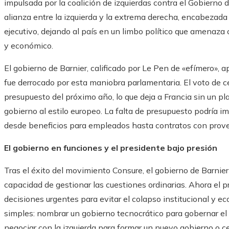
impulsada por la coalición de izquierdas contra el Gobierno 
alianza entre la izquierda y la extrema derecha, encabezad
ejecutivo, dejando al país en un limbo político que amenaza
y económico.
El gobierno de Barnier, calificado por Le Pen de «efímero»,
fue derrocado por esta maniobra parlamentaria. El voto de 
presupuesto del próximo año, lo que deja a Francia sin un pl
gobierno al estilo europeo. La falta de presupuesto podría im
desde beneficios para empleados hasta contratos con proveed
El gobierno en funciones y el presidente bajo presión
Tras el éxito del movimiento Consure, el gobierno de Barnie
capacidad de gestionar las cuestiones ordinarias. Ahora e
decisiones urgentes para evitar el colapso institucional y 
simples: nombrar un gobierno tecnocrático para gobernar el 
negociar con la izquierda para formar un nuevo gobierno o 