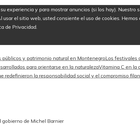
r su experiencia y para mostrar anuncios (si los hay). Nuestro 
usar el sitio web, usted consiente el uso de cookies. Hemos a
ca de Privacidad.
s públicos y patrimonio natural en Montenegro
Los festivales
arrollados para orientarse en la naturaleza
Vitamina C en la a
 redefinieron la responsabilidad social y el compromiso filan
el gobierno de Michel Barnier