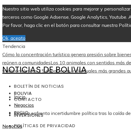
Nuestro sitio web utiliza cookies para mejorar y personaliza
terceros como Google Adsense, Google Analytics, Youtube. Al 
Por favor, haga clic en el botón para consultar nuestra Políti
Ok, acepto
Tendencia
Cómo la concentración turística genera presión sobre biene
reúnen a comunidades
Los 10 animales con sentidos más des
NOTICIAS DE BOLIVIA
tradicionales
Las 15 donaciones individuales más grandes que
BOLETÍN DE NOTICIAS
BOLIVIA
Inicio
CONTACTO
Negocios
INICIO
Francia enfrenta incertidumbre política tras la caída d
INVERSIONES
POLÍTICAS DE PRIVACIDAD
Negocios