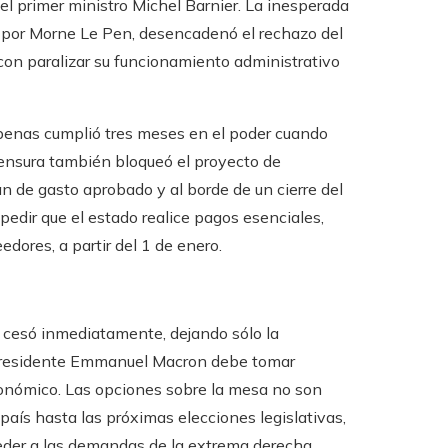
del primer ministro Michel Barnier. La inesperada
a por Morne Le Pen, desencadenó el rechazo del
 con paralizar su funcionamiento administrativo
 apenas cumplió tres meses en el poder cuando
censura también bloqueó el proyecto de
an de gasto aprobado y al borde de un cierre del
pedir que el estado realice pagos esenciales,
ores, a partir del 1 de enero.
r cesó inmediatamente, dejando sólo la
l presidente Emmanuel Macron debe tomar
económico. Las opciones sobre la mesa no son
país hasta las próximas elecciones legislativas,
ceder a las demandas de la extrema derecha