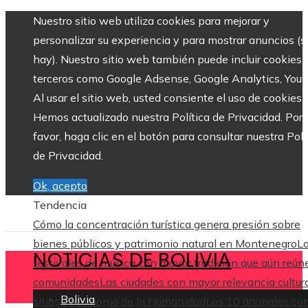
Nuestro sitio web utiliza cookies para mejorar y
personalizar su experiencia y para mostrar anuncios (si
hay). Nuestro sitio web también puede incluir cookies 
terceros como Google Adsense, Google Analytics, Yout
Al usar el sitio web, usted consiente el uso de cookies.
Hemos actualizado nuestra Política de Privacidad. Por
favor, haga clic en el botón para consultar nuestra Polí
de Privacidad.
Ok, acepto
Tendencia
Cómo la concentración turística genera presión sobre
bienes públicos y patrimonio natural en Montenegro
L
NOTICIAS DE BOLIVIA
festivales de música con mayor tradición que aún reún
comunidades
Las ciudades con mayor relevancia cultura
Bolivia
sitios Patrimonio de la Humanidad
Los 10 animales co