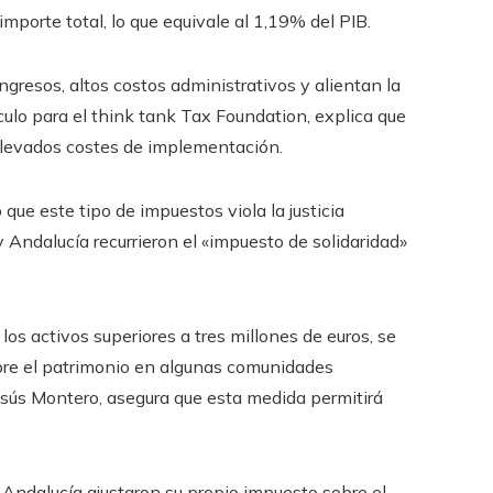
porte total, lo que equivale al 1,19% del PIB.
resos, altos costos administrativos y alientan la
culo para el think tank Tax Foundation, explica que
elevados costes de implementación.
que este tipo de impuestos viola la justicia
 Andalucía recurrieron el «impuesto de solidaridad»
los activos superiores a tres millones de euros, se
obre el patrimonio en algunas comunidades
esús Montero, asegura que esta medida permitirá
Andalucía ajustaron su propio impuesto sobre el