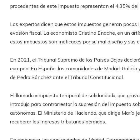
procedentes de este impuesto representan el 4,35% del im
Los expertos dicen que estos impuestos generan pocos ing
evasión fiscal. La economista Cristina Enache, en un artí
estos impuestos son ineficaces por su mal diseño y sus 
En 2021, el Tribunal Supremo de los Países Bajos declaró 
europea. En España, las comunidades de Madrid, Galicia y
de Pedro Sánchez ante el Tribunal Constitucional.
El llamado «impuesto temporal de solidaridad», que grava 
introdujo para contrarrestar la supresión del impuesto s
autónomas. El Ministerio de Hacienda, que dirige María J
recuperar los ingresos tributarios perdidos.
En respuesta, las comunidades de Madrid, Extremadura y 