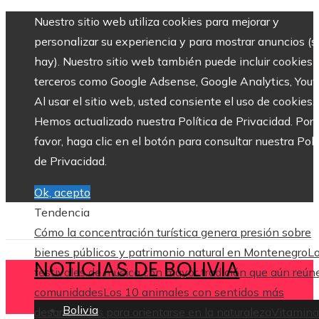
Nuestro sitio web utiliza cookies para mejorar y
personalizar su experiencia y para mostrar anuncios (si
hay). Nuestro sitio web también puede incluir cookies 
terceros como Google Adsense, Google Analytics, Yout
Al usar el sitio web, usted consiente el uso de cookies.
Hemos actualizado nuestra Política de Privacidad. Por
favor, haga clic en el botón para consultar nuestra Polí
de Privacidad.
Ok, acepto
Tendencia
Cómo la concentración turística genera presión sobre
bienes públicos y patrimonio natural en Montenegro
L
NOTICIAS DE BOLIVIA
festivales de música con mayor tradición que aún reún
comunidades
Los 10 animales con sentidos más
Bolivia
desarrollados para orientarse en la naturaleza
Vitamina