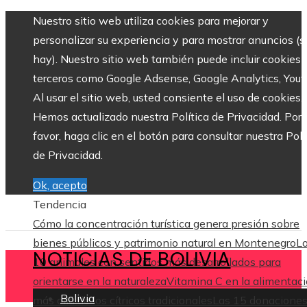
Nuestro sitio web utiliza cookies para mejorar y
personalizar su experiencia y para mostrar anuncios (si
hay). Nuestro sitio web también puede incluir cookies 
terceros como Google Adsense, Google Analytics, Yout
Al usar el sitio web, usted consiente el uso de cookies.
Hemos actualizado nuestra Política de Privacidad. Por
favor, haga clic en el botón para consultar nuestra Polí
de Privacidad.
Ok, acepto
Tendencia
Cómo la concentración turística genera presión sobre
bienes públicos y patrimonio natural en Montenegro
L
NOTICIAS DE BOLIVIA
10 animales con sentidos más desarrollados para
orientarse en la naturaleza
Vitamina C en la alimentaci
Bolivia
más allá de los cítricos tradicionales
Las 15 donacione