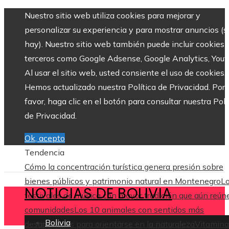
Nuestro sitio web utiliza cookies para mejorar y
personalizar su experiencia y para mostrar anuncios (si
hay). Nuestro sitio web también puede incluir cookies 
terceros como Google Adsense, Google Analytics, Yout
Al usar el sitio web, usted consiente el uso de cookies.
Hemos actualizado nuestra Política de Privacidad. Por
favor, haga clic en el botón para consultar nuestra Polí
de Privacidad.
Ok, acepto
Tendencia
Cómo la concentración turística genera presión sobre
bienes públicos y patrimonio natural en Montenegro
L
NOTICIAS DE BOLIVIA
festivales de música con mayor tradición que aún reún
comunidades
Los 10 animales con sentidos más
Bolivia
desarrollados para orientarse en la naturaleza
Vitamina