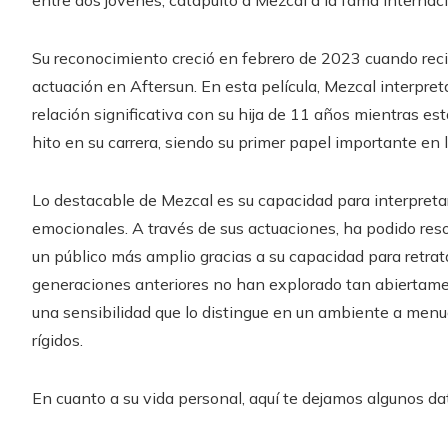
entre dos jóvenes, catapultó a Mezcal a la fama internac
Su reconocimiento creció en febrero de 2023 cuando reci
actuación en Aftersun. En esta película, Mezcal interpret
relación significativa con su hija de 11 años mientras e
hito en su carrera, siendo su primer papel importante en 
Lo destacable de Mezcal es su capacidad para interpret
emocionales. A través de sus actuaciones, ha podido res
un público más amplio gracias a su capacidad para retrat
generaciones anteriores no han explorado tan abiertame
una sensibilidad que lo distingue en un ambiente a men
rígidos.
En cuanto a su vida personal, aquí te dejamos algunos da