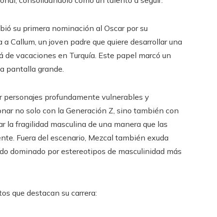
ional, consolidándolo como un talento a seguir.
bió su primera nominación al Oscar por su
a a Callum, un joven padre que quiere desarrollar una
stá de vacaciones en Turquía. Este papel marcó un
la pantalla grande.
ar personajes profundamente vulnerables y
onar no solo con la Generación Z, sino también con
ar la fragilidad masculina de una manera que las
nte. Fuera del escenario, Mezcal también exuda
udo dominado por estereotipos de masculinidad más
tos que destacan su carrera: