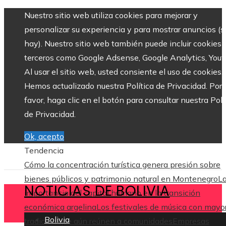
Nuestro sitio web utiliza cookies para mejorar y
personalizar su experiencia y para mostrar anuncios (si
hay). Nuestro sitio web también puede incluir cookies 
terceros como Google Adsense, Google Analytics, Yout
Al usar el sitio web, usted consiente el uso de cookies.
Hemos actualizado nuestra Política de Privacidad. Por
favor, haga clic en el botón para consultar nuestra Polí
de Privacidad.
Ok, acepto
Tendencia
Cómo la concentración turística genera presión sobre
bienes públicos y patrimonio natural en Montenegro
L
NOTICIAS DE BOLIVIA
importancia del capital humano en la transición
económica argelina
Los festivales de música con mayo
Bolivia
tradición que aún reúnen a comunidades
Empresas