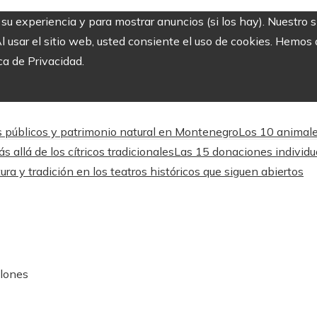
r su experiencia y para mostrar anuncios (si los hay). Nuestro 
usar el sitio web, usted consiente el uso de cookies. Hemos a
ca de Privacidad.
s públicos y patrimonio natural en Montenegro
Los 10 animale
 allá de los cítricos tradicionales
Las 15 donaciones individu
ura y tradición en los teatros históricos que siguen abiertos
llones