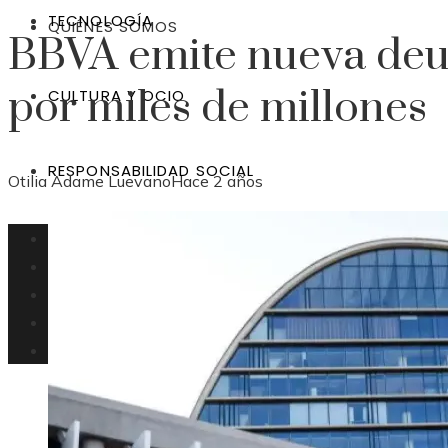
TECNOLOGÍA
QUIÉNES SOMOS
BBVA emite nueva de
por miles de millones
CULTURA Y OCIO
RESPONSABILIDAD SOCIAL
Otilia Adame Luevano
Hace 2 años
Bolivia
Inversiones
Tecnología
Cultura y ocio
Responsabilidad social