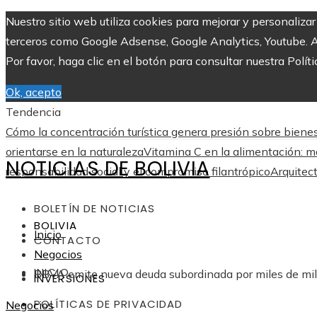
Nuestro sitio web utiliza cookies para mejorar y personaliza
terceros como Google Adsense, Google Analytics, Youtube. Al 
Por favor, haga clic en el botón para consultar nuestra Políti
Ok, acepto
Tendencia
Cómo la concentración turística genera presión sobre biene
orientarse en la naturaleza
Vitamina C en la alimentación: más
NOTICIAS DE BOLIVIA
responsabilidad social y el compromiso filantrópico
Arquitect
BOLETÍN DE NOTICIAS
BOLIVIA
Inicio
CONTACTO
Negocios
INICIO
BBVA emite nueva deuda subordinada por miles de mi
INVERSIONES
POLÍTICAS DE PRIVACIDAD
Negocios