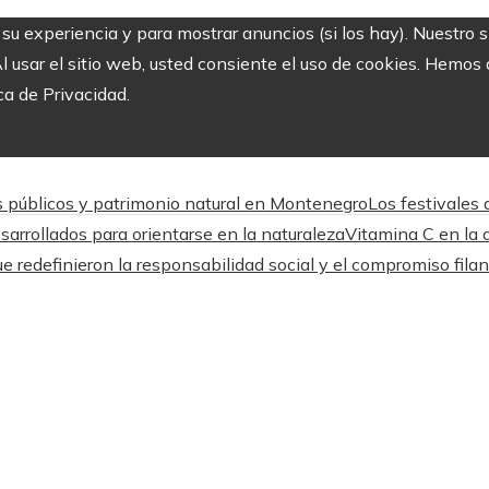
r su experiencia y para mostrar anuncios (si los hay). Nuestro 
usar el sitio web, usted consiente el uso de cookies. Hemos a
ca de Privacidad.
s públicos y patrimonio natural en Montenegro
Los festivales
arrollados para orientarse en la naturaleza
Vitamina C en la a
 redefinieron la responsabilidad social y el compromiso filan