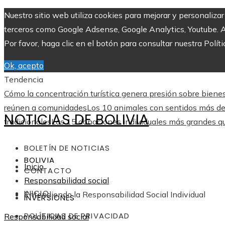
Nuestro sitio web utiliza cookies para mejorar y personaliza
terceros como Google Adsense, Google Analytics, Youtube. Al 
Por favor, haga clic en el botón para consultar nuestra Políti
Ok, acepto
Tendencia
Cómo la concentración turística genera presión sobre biene
reúnen a comunidades
Los 10 animales con sentidos más des
NOTICIAS DE BOLIVIA
tradicionales
Las 15 donaciones individuales más grandes que
BOLETÍN DE NOTICIAS
BOLIVIA
Inicio
CONTACTO
Responsabilidad social
INICIO
Entendiendo la Responsabilidad Social Individual
INVERSIONES
POLÍTICAS DE PRIVACIDAD
Responsabilidad social