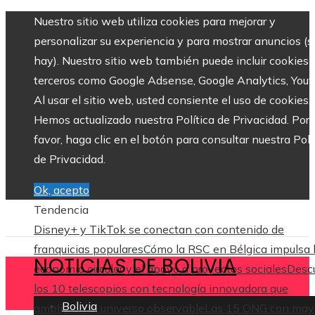
Nuestro sitio web utiliza cookies para mejorar y
personalizar su experiencia y para mostrar anuncios (si
hay). Nuestro sitio web también puede incluir cookies 
terceros como Google Adsense, Google Analytics, Yout
Al usar el sitio web, usted consiente el uso de cookies.
Hemos actualizado nuestra Política de Privacidad. Por
favor, haga clic en el botón para consultar nuestra Polí
de Privacidad.
Ok, acepto
Tendencia
Disney+ y TikTok se conectan con contenido de
franquicias populares
Cómo la RSC en Bélgica impulsa 
NOTICIAS DE BOLIVIA
economía circular y el apoyo a proyectos sociales
Desc
los 10 telescopios con tecnología innovadora que
Bolivia
ampliaron el universo observable
Las 15 ONG con may