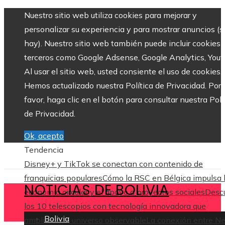
Nuestro sitio web utiliza cookies para mejorar y
personalizar su experiencia y para mostrar anuncios (si
hay). Nuestro sitio web también puede incluir cookies 
terceros como Google Adsense, Google Analytics, Yout
Al usar el sitio web, usted consiente el uso de cookies.
Hemos actualizado nuestra Política de Privacidad. Por
favor, haga clic en el botón para consultar nuestra Polí
de Privacidad.
Ok, acepto
Tendencia
Disney+ y TikTok se conectan con contenido de
franquicias populares
Cómo la RSC en Bélgica impulsa 
NOTICIAS DE BOLIVIA
economía circular y el apoyo a proyectos sociales
Desc
los 10 telescopios con tecnología innovadora que
Bolivia
ampliaron el universo observable
La conexión entre N