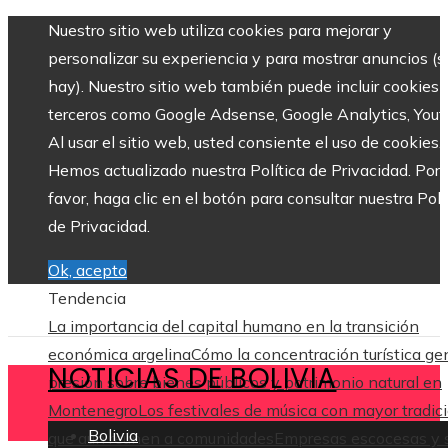
Nuestro sitio web utiliza cookies para mejorar y
personalizar su experiencia y para mostrar anuncios (si
hay). Nuestro sitio web también puede incluir cookies 
terceros como Google Adsense, Google Analytics, Yout
Al usar el sitio web, usted consiente el uso de cookies.
Hemos actualizado nuestra Política de Privacidad. Por
favor, haga clic en el botón para consultar nuestra Polí
de Privacidad.
Ok, acepto
Tendencia
La importancia del capital humano en la transición
económica argelina
Cómo la concentración turística ge
NOTICIAS DE BOLIVIA
presión sobre bienes públicos y patrimonio natural en
Montenegro
Los festivales de música con mayor tradic
Bolivia
que aún reúnen a comunidades
Empresas escocesas y 