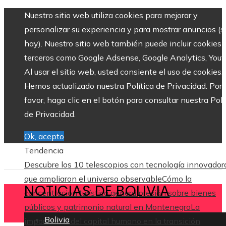
Nuestro sitio web utiliza cookies para mejorar y
personalizar su experiencia y para mostrar anuncios (si
hay). Nuestro sitio web también puede incluir cookies 
terceros como Google Adsense, Google Analytics, Yout
Al usar el sitio web, usted consiente el uso de cookies.
Hemos actualizado nuestra Política de Privacidad. Por
favor, haga clic en el botón para consultar nuestra Polí
de Privacidad.
Ok, acepto
Tendencia
Descubre los 10 telescopios con tecnología innovador
que ampliaron el universo observable
Cómo la
NOTICIAS DE BOLIVIA
concentración turística genera presión sobre bienes
públicos y patrimonio natural en Montenegro
La
Bolivia
importancia del capital humano en la transición