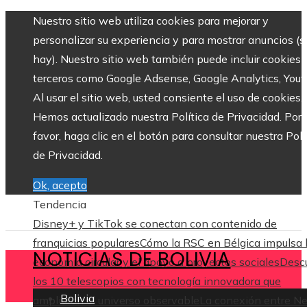
Nuestro sitio web utiliza cookies para mejorar y
personalizar su experiencia y para mostrar anuncios (si
hay). Nuestro sitio web también puede incluir cookies 
terceros como Google Adsense, Google Analytics, Yout
Al usar el sitio web, usted consiente el uso de cookies.
Hemos actualizado nuestra Política de Privacidad. Por
favor, haga clic en el botón para consultar nuestra Polí
de Privacidad.
Ok, acepto
Tendencia
Disney+ y TikTok se conectan con contenido de
franquicias populares
Cómo la RSC en Bélgica impulsa 
NOTICIAS DE BOLIVIA
economía circular y el apoyo a proyectos sociales
Desc
los 10 telescopios con tecnología innovadora que
Bolivia
ampliaron el universo observable
La conexión entre N