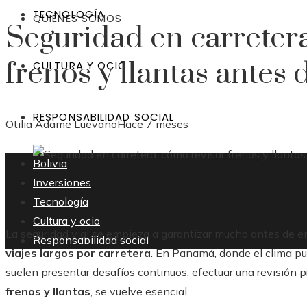
TECNOLOGÍA
QUIÉNES SOMOS
Seguridad en carreter
frenos y llantas antes 
CULTURA Y OCIO
RESPONSABILIDAD SOCIAL
Otilia Adame Luevano
Hace 7 meses
Bolivia
Inversiones
Tecnología
Cultura y ocio
La seguridad vial se empieza a garantizar mucho antes de en
Responsabilidad social
viajes largos por carretera
. En Panamá, donde el clima pu
suelen presentar desafíos continuos, efectuar una revisión p
frenos y llantas
, se vuelve esencial.