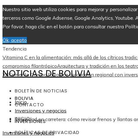
Nuestro sitio web utiliza cookies para mejorar y personaliza
terceros como Google Adsense, Google Analytics, Youtube. Al 
Por favor, haga clic en el botón para consultar nuestra Políti
Ok, acepto
Tendencia
Vitamina C en la alimentación: más allá de los cítricos tradi
compromiso filantrópico
Arquitectura y tradición en los teatr
NOTICIAS DE BOLIVIA
XX
Cemento Camba fortalece producción regional con inversi
BOLETÍN DE NOTICIAS
BOLIVIA
Inicio
CONTACTO
Inversiones y negocios
INICIO
Seguridad en carretera: cómo revisar frenos y llantas a
INVERSIONES
POLÍTICAS DE PRIVACIDAD
Inversiones y negocios