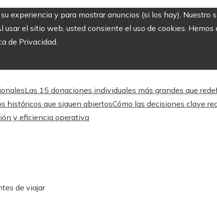
r su experiencia y para mostrar anuncios (si los hay). Nuestro 
usar el sitio web, usted consiente el uso de cookies. Hemos a
ca de Privacidad.
cionales
Las 15 donaciones individuales más grandes que redefi
os históricos que siguen abiertos
Cómo las decisiones clave red
ón y eficiencia operativa
ntes de viajar