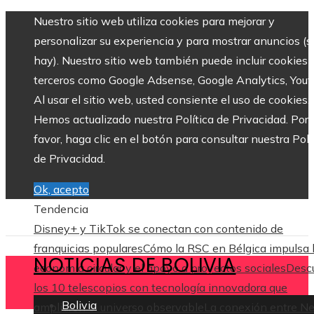
Nuestro sitio web utiliza cookies para mejorar y
personalizar su experiencia y para mostrar anuncios (si
hay). Nuestro sitio web también puede incluir cookies 
terceros como Google Adsense, Google Analytics, Yout
Al usar el sitio web, usted consiente el uso de cookies.
Hemos actualizado nuestra Política de Privacidad. Por
favor, haga clic en el botón para consultar nuestra Polí
de Privacidad.
Ok, acepto
Tendencia
Disney+ y TikTok se conectan con contenido de
franquicias populares
Cómo la RSC en Bélgica impulsa 
NOTICIAS DE BOLIVIA
economía circular y el apoyo a proyectos sociales
Desc
los 10 telescopios con tecnología innovadora que
Bolivia
ampliaron el universo observable
La conexión entre N