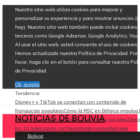
Nuestro sitio web utiliza cookies para mejorar y
personalizar su experiencia y para mostrar anuncios (si
hay). Nuestro sitio web también puede incluir cookies 
terceros como Google Adsense, Google Analytics, Yout
Al usar el sitio web, usted consiente el uso de cookies.
Hemos actualizado nuestra Política de Privacidad. Por
favor, haga clic en el botón para consultar nuestra Polí
de Privacidad.
Ok, acepto
Tendencia
Disney+ y TikTok se conectan con contenido de
franquicias populares
Cómo la RSC en Bélgica impulsa 
NOTICIAS DE BOLIVIA
economía circular y el apoyo a proyectos sociales
Desc
los 10 telescopios con tecnología innovadora que
Bolivia
ampliaron el universo observable
La conexión entre N