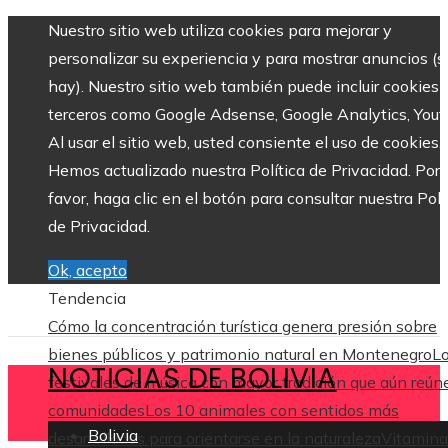
Nuestro sitio web utiliza cookies para mejorar y
personalizar su experiencia y para mostrar anuncios (si
hay). Nuestro sitio web también puede incluir cookies 
terceros como Google Adsense, Google Analytics, Yout
Al usar el sitio web, usted consiente el uso de cookies.
Hemos actualizado nuestra Política de Privacidad. Por
favor, haga clic en el botón para consultar nuestra Polí
de Privacidad.
Ok, acepto
Tendencia
Cómo la concentración turística genera presión sobre
bienes públicos y patrimonio natural en Montenegro
L
NOTICIAS DE BOLIVIA
festivales de música con mayor tradición que aún reún
comunidades
Los 10 animales con sentidos más
Bolivia
desarrollados para orientarse en la naturaleza
Vitamina