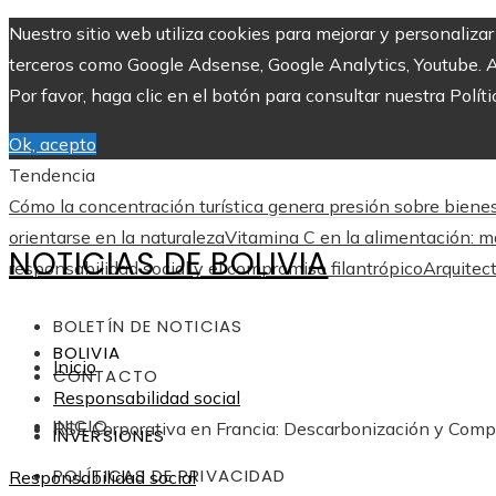
Nuestro sitio web utiliza cookies para mejorar y personaliza
terceros como Google Adsense, Google Analytics, Youtube. Al 
Por favor, haga clic en el botón para consultar nuestra Políti
Ok, acepto
Tendencia
Cómo la concentración turística genera presión sobre biene
orientarse en la naturaleza
Vitamina C en la alimentación: más
NOTICIAS DE BOLIVIA
responsabilidad social y el compromiso filantrópico
Arquitect
BOLETÍN DE NOTICIAS
BOLIVIA
Inicio
CONTACTO
Responsabilidad social
INICIO
RSE Corporativa en Francia: Descarbonización y Comp
INVERSIONES
POLÍTICAS DE PRIVACIDAD
Responsabilidad social