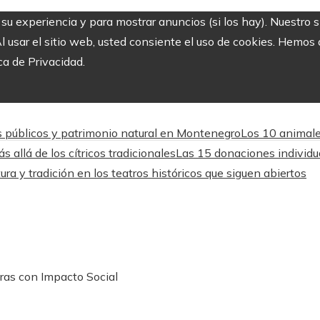
r su experiencia y para mostrar anuncios (si los hay). Nuestro 
usar el sitio web, usted consiente el uso de cookies. Hemos a
ca de Privacidad.
s públicos y patrimonio natural en Montenegro
Los 10 animale
 allá de los cítricos tradicionales
Las 15 donaciones individu
ura y tradición en los teatros históricos que siguen abiertos
ras con Impacto Social