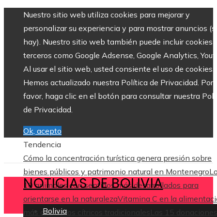
Nuestro sitio web utiliza cookies para mejorar y
personalizar su experiencia y para mostrar anuncios (si
hay). Nuestro sitio web también puede incluir cookies 
terceros como Google Adsense, Google Analytics, Yout
Al usar el sitio web, usted consiente el uso de cookies.
Hemos actualizado nuestra Política de Privacidad. Por
favor, haga clic en el botón para consultar nuestra Polí
de Privacidad.
Ok, acepto
Tendencia
Cómo la concentración turística genera presión sobre
bienes públicos y patrimonio natural en Montenegro
L
NOTICIAS DE BOLIVIA
10 animales con sentidos más desarrollados para
orientarse en la naturaleza
Vitamina C en la alimentaci
Bolivia
más allá de los cítricos tradicionales
Las 15 donacione