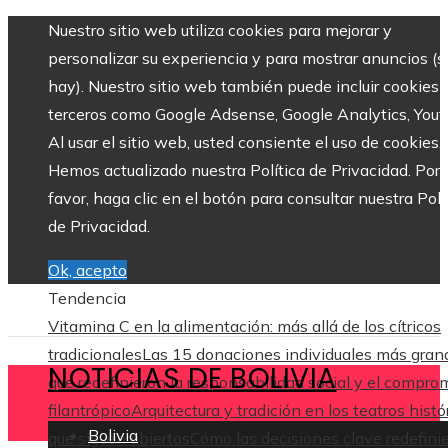
Nuestro sitio web utiliza cookies para mejorar y
personalizar su experiencia y para mostrar anuncios (si
hay). Nuestro sitio web también puede incluir cookies 
terceros como Google Adsense, Google Analytics, Yout
Al usar el sitio web, usted consiente el uso de cookies.
Hemos actualizado nuestra Política de Privacidad. Por
favor, haga clic en el botón para consultar nuestra Polí
de Privacidad.
Ok, acepto
Tendencia
Vitamina C en la alimentación: más allá de los cítricos
tradicionales
Las 15 donaciones individuales más gran
NOTICIAS DE BOLIVIA
que redefinieron la responsabilidad social y el compro
filantrópico
Arquitectura y tradición en los teatros histó
Bolivia
que siguen abiertos
Cómo las decisiones clave redefini