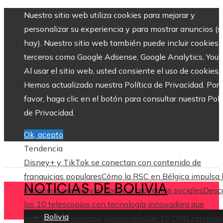
Nuestro sitio web utiliza cookies para mejorar y
personalizar su experiencia y para mostrar anuncios (si
hay). Nuestro sitio web también puede incluir cookies 
terceros como Google Adsense, Google Analytics, Yout
Al usar el sitio web, usted consiente el uso de cookies.
Hemos actualizado nuestra Política de Privacidad. Por
favor, haga clic en el botón para consultar nuestra Polí
de Privacidad.
Ok, acepto
Tendencia
Disney+ y TikTok se conectan con contenido de
franquicias populares
Cómo la RSC en Bélgica impulsa 
NOTICIAS DE BOLIVIA
economía circular y el apoyo a proyectos sociales
Desc
los 10 telescopios con tecnología innovadora que
Bolivia
ampliaron el universo observable
Las 15 ONG con may