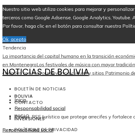
Nuestro sitio web utiliza cookies para mejorar y personaliza
terceros como Google Adsense, Google Analytics, Youtube. Al 
Por favor, haga clic en el botón para consultar nuestra Políti
Ok, acepto
Tendencia
La importancia del capital humano en la transición económi
en Montenegro
Los festivales de música con mayor tradici
NOTICIAS DE BOLIVIA
ciudades con mayor relevancia cultural y sitios Patrimonio 
BOLETÍN DE NOTICIAS
BOLIVIA
Inicio
CONTACTO
Responsabilidad social
INICIO
Palaos: RSE turística que protege arrecifes y fortalece c
INVERSIONES
POLÍTICAS DE PRIVACIDAD
Responsabilidad social