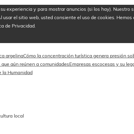
r su experiencia y para mostrar anuncios (si los hay). Nuestro 
usar el sitio web, usted consiente el uso de cookies. Hemos a
ca de Privacidad.
ca argelina
Cómo la concentración turística genera presión so
ón que aún reúnen a comunidades
Empresas escocesas y su lega
de la Humanidad
ultura local