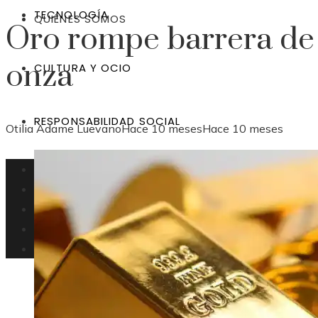
TECNOLOGÍA
QUIÉNES SOMOS
Oro rompe barrera de
onza
CULTURA Y OCIO
RESPONSABILIDAD SOCIAL
Otilia Adame Luevano
Hace 10 meses
Hace 10 meses
Bolivia
Inversiones
Tecnología
Cultura y ocio
Responsabilidad social