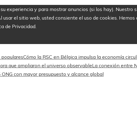
r su experiencia y para mostrar anuncios (si los hay). Nuestro 
usar el sitio web, usted consiente el uso de cookies. Hemos a
ca de Privacidad.
 populares
Cómo la RSC en Bélgica impulsa la economía circul
ora que ampliaron el universo observable
La conexión entre 
 ONG con mayor presupuesto y alcance global