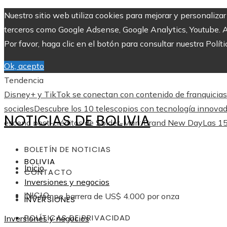
Nuestro sitio web utiliza cookies para mejorar y personaliza
terceros como Google Adsense, Google Analytics, Youtube. Al 
Por favor, haga clic en el botón para consultar nuestra Políti
Ok, acepto
Tendencia
Disney+ y TikTok se conectan con contenido de franquicias
sociales
Descubre los 10 telescopios con tecnología innovad
NOTICIAS DE BOLIVIA
escena post-créditos de Spider-Man: Brand New Day
Las 15
BOLETÍN DE NOTICIAS
BOLIVIA
Inicio
CONTACTO
Inversiones y negocios
INICIO
Oro rompe barrera de US$ 4.000 por onza
INVERSIONES
POLÍTICAS DE PRIVACIDAD
Inversiones y negocios