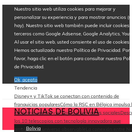
Nuestro sitio web utiliza cookies para mejorar y
personalizar su experiencia y para mostrar anuncios (si
hay). Nuestro sitio web también puede incluir cookies 
terceros como Google Adsense, Google Analytics, Yout
Al usar el sitio web, usted consiente el uso de cookies.
Hemos actualizado nuestra Política de Privacidad. Por
favor, haga clic en el botón para consultar nuestra Polí
de Privacidad.
Ok, acepto
Tendencia
Disney+ y TikTok se conectan con contenido de
franquicias populares
Cómo la RSC en Bélgica impulsa 
NOTICIAS DE BOLIVIA
economía circular y el apoyo a proyectos sociales
Desc
los 10 telescopios con tecnología innovadora que
Bolivia
ampliaron el universo observable
La conexión entre N