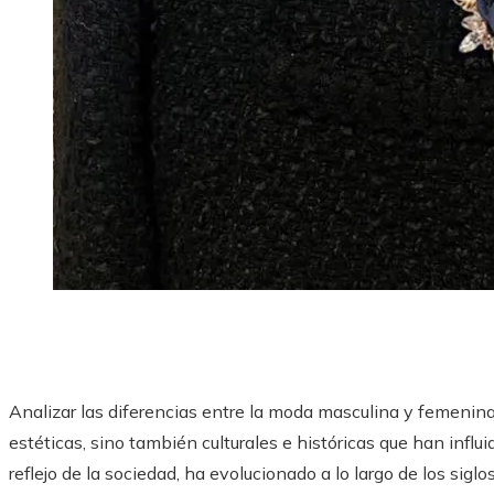
Analizar las diferencias entre la moda masculina y femenina
estéticas, sino también culturales e históricas que han infl
reflejo de la sociedad, ha evolucionado a lo largo de los si