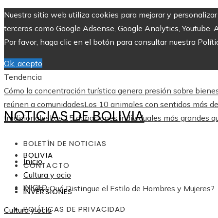
Nuestro sitio web utiliza cookies para mejorar y personaliza
terceros como Google Adsense, Google Analytics, Youtube. Al 
Por favor, haga clic en el botón para consultar nuestra Políti
Ok, acepto
Tendencia
Cómo la concentración turística genera presión sobre biene
reúnen a comunidades
Los 10 animales con sentidos más des
NOTICIAS DE BOLIVIA
tradicionales
Las 15 donaciones individuales más grandes que
BOLETÍN DE NOTICIAS
BOLIVIA
Inicio
CONTACTO
Cultura y ocio
INICIO
Moda: ¿Qué Distingue el Estilo de Hombres y Mujeres?
INVERSIONES
POLÍTICAS DE PRIVACIDAD
Cultura y ocio