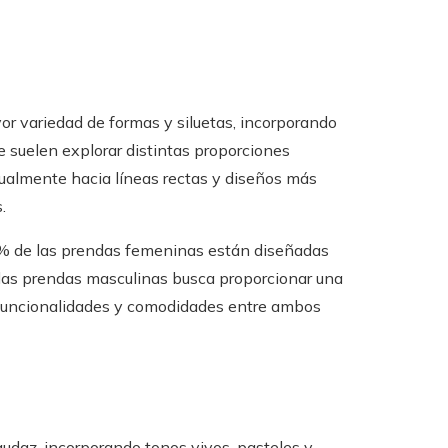
r variedad de formas y siluetas, incorporando
e suelen explorar distintas proporciones
tualmente hacia líneas rectas y diseños más
.
65% de las prendas femeninas están diseñadas
 las prendas masculinas busca proporcionar una
es funcionalidades y comodidades entre ambos
udaz, incorporando tonos vivos, pasteles y