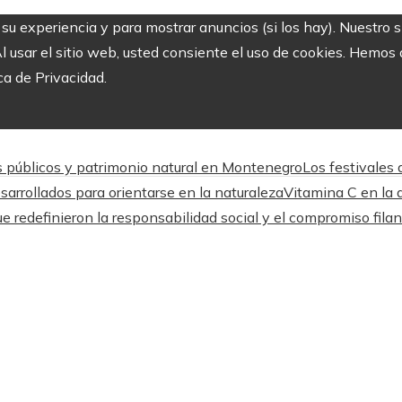
r su experiencia y para mostrar anuncios (si los hay). Nuestro 
usar el sitio web, usted consiente el uso de cookies. Hemos a
ca de Privacidad.
s públicos y patrimonio natural en Montenegro
Los festivales
arrollados para orientarse en la naturaleza
Vitamina C en la a
 redefinieron la responsabilidad social y el compromiso filan