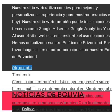
Nuestro sitio web utiliza cookies para mejorar y
personalizar su experiencia y para mostrar anuncios (si
hay). Nuestro sitio web también puede incluir cookies 
terceros como Google Adsense, Google Analytics, Yout
Al usar el sitio web, usted consiente el uso de cookies.
Hemos actualizado nuestra Política de Privacidad. Por
favor, haga clic en el botón para consultar nuestra Polí
de Privacidad.
Ok, acepto
Tendencia
Cómo la concentración turística genera presión sobre
bienes públicos y patrimonio natural en Montenegro
L
NOTICIAS DE BOLIVIA
10 animales con sentidos más desarrollados para
orientarse en la naturaleza
Vitamina C en la alimentaci
Bolivia
más allá de los cítricos tradicionales
Las 15 donacione