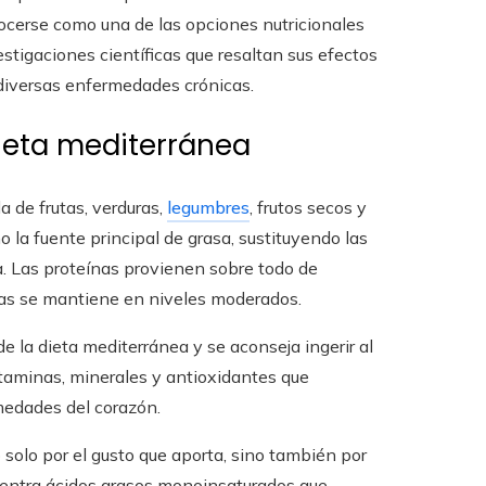
nocerse como una de las opciones nutricionales
tigaciones científicas que resaltan sus efectos
e diversas enfermedades crónicas.
ieta mediterránea
a de frutas, verduras,
legumbres
, frutos secos y
o la fuente principal de grasa, sustituyendo las
. Las proteínas provienen sobre todo de
jas se mantiene en niveles moderados.
e la dieta mediterránea y se aconseja ingerir al
taminas, minerales y antioxidantes que
medades del corazón.
 solo por el gusto que aporta, sino también por
oncentra ácidos grasos monoinsaturados que