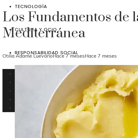
TECNOLOGÍA
Los Fundamentos de l
Mediterránea
CULTURA Y OCIO
RESPONSABILIDAD SOCIAL
Otilia Adame Luevano
Hace 7 meses
Hace 7 meses
Bolivia
Inversiones
Tecnología
Cultura y ocio
Responsabilidad social