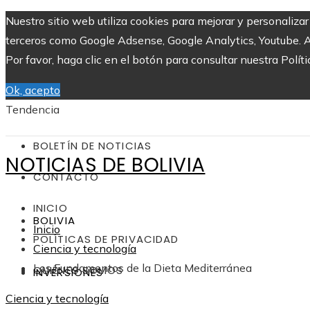
Nuestro sitio web utiliza cookies para mejorar y personaliza
terceros como Google Adsense, Google Analytics, Youtube. Al 
Por favor, haga clic en el botón para consultar nuestra Políti
Ok, acepto
Tendencia
BOLETÍN DE NOTICIAS
NOTICIAS DE BOLIVIA
CONTACTO
INICIO
BOLIVIA
Inicio
POLÍTICAS DE PRIVACIDAD
Ciencia y tecnología
Los Fundamentos de la Dieta Mediterránea
QUIÉNES SOMOS
INVERSIONES
Ciencia y tecnología