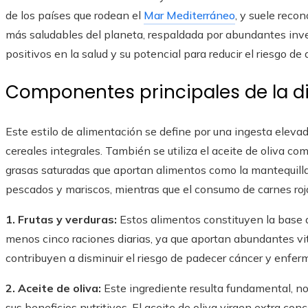
de los países que rodean el
Mar Mediterráneo
, y suele reco
más saludables del planeta, respaldada por abundantes inves
positivos en la salud y su potencial para reducir el riesgo d
Componentes principales de la d
Este estilo de alimentación se define por una ingesta elevad
cereales integrales. También se utiliza el aceite de oliva com
grasas saturadas que aportan alimentos como la mantequilla
pescados y mariscos, mientras que el consumo de carnes ro
1. Frutas y verduras:
Estos alimentos constituyen la base d
menos cinco raciones diarias, ya que aportan abundantes vi
contribuyen a disminuir el riesgo de padecer cáncer y enfer
2. Aceite de oliva:
Este ingrediente resulta fundamental, no
sus beneficios nutritivos. El aceite de oliva virgen extra c