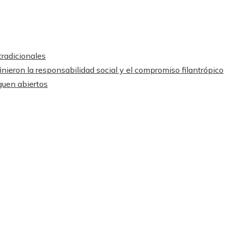
tradicionales
nieron la responsabilidad social y el compromiso filantrópico
iguen abiertos