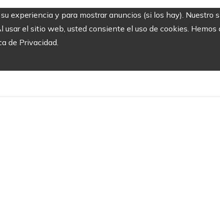
r su experiencia y para mostrar anuncios (si los hay). Nuestro 
usar el sitio web, usted consiente el uso de cookies. Hemos a
ca de Privacidad.