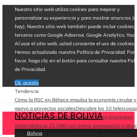
Nuestro sitio web utiliza cookies para mejorar y
personalizar su experiencia y para mostrar anuncios (si
hay). Nuestro sitio web también puede incluir cookies 
terceros como Google Adsense, Google Analytics, Yout
Al usar el sitio web, usted consiente el uso de cookies.
Hemos actualizado nuestra Política de Privacidad. Por
favor, haga clic en el botón para consultar nuestra Polí
de Privacidad.
Ok, acepto
Tendencia
Cómo la RSC en Bélgica impulsa la economía circular y
apoyo a proyectos sociales
Descubre los 10 telescopio
NOTICIAS DE BOLIVIA
con tecnología innovadora que ampliaron el universo
observable
Las 15 ONG con mayor presupuesto y alca
Bolivia
global
Cómo la concentración turística genera presión