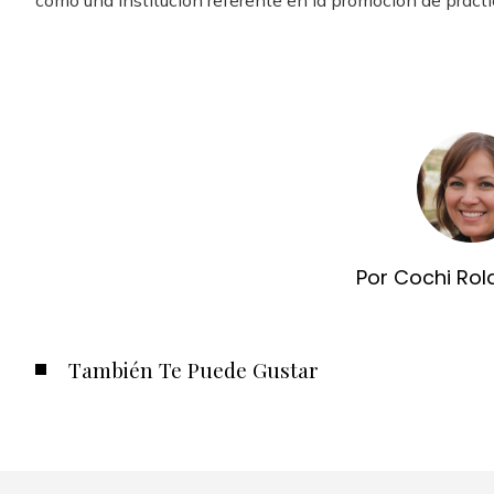
como una institución referente en la promoción de prácti
Por Cochi Rol
También Te Puede Gustar