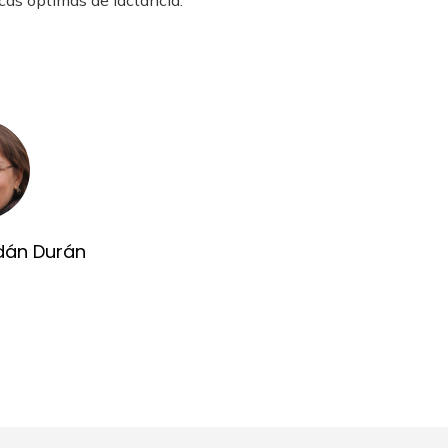
cas óptimas de lactancia.
dán Durán