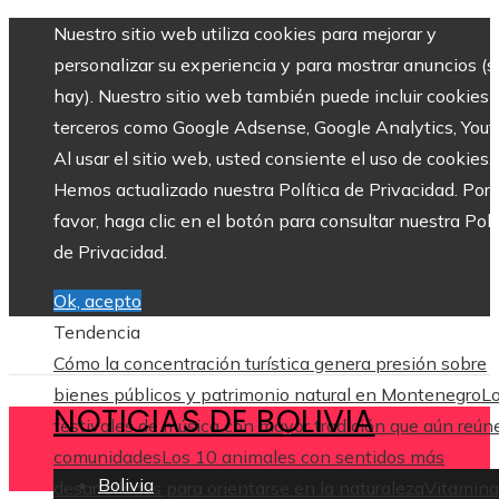
Nuestro sitio web utiliza cookies para mejorar y
personalizar su experiencia y para mostrar anuncios (si
hay). Nuestro sitio web también puede incluir cookies 
terceros como Google Adsense, Google Analytics, Yout
Al usar el sitio web, usted consiente el uso de cookies.
Hemos actualizado nuestra Política de Privacidad. Por
favor, haga clic en el botón para consultar nuestra Polí
de Privacidad.
Ok, acepto
Tendencia
Cómo la concentración turística genera presión sobre
bienes públicos y patrimonio natural en Montenegro
L
NOTICIAS DE BOLIVIA
festivales de música con mayor tradición que aún reún
comunidades
Los 10 animales con sentidos más
Bolivia
desarrollados para orientarse en la naturaleza
Vitamina