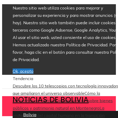
Nuestro sitio web utiliza cookies para mejorar y
personalizar su experiencia y para mostrar anuncios (si
hay). Nuestro sitio web también puede incluir cookies 
terceros como Google Adsense, Google Analytics, Yout
Al usar el sitio web, usted consiente el uso de cookies.
Hemos actualizado nuestra Política de Privacidad. Por
favor, haga clic en el botón para consultar nuestra Polí
de Privacidad.
Ok, acepto
Tendencia
Descubre los 10 telescopios con tecnología innovador
que ampliaron el universo observable
Cómo la
NOTICIAS DE BOLIVIA
concentración turística genera presión sobre bienes
públicos y patrimonio natural en Montenegro
La
Bolivia
importancia del capital humano en la transición