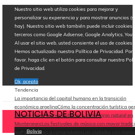
Nuestro sitio web utiliza cookies para mejorar y
personalizar su experiencia y para mostrar anuncios (si
hay). Nuestro sitio web también puede incluir cookies 
terceros como Google Adsense, Google Analytics, Yout
Al usar el sitio web, usted consiente el uso de cookies.
Hemos actualizado nuestra Política de Privacidad. Por
favor, haga clic en el botón para consultar nuestra Polí
de Privacidad.
Ok, acepto
Tendencia
La importancia del capital humano en la transición
económica argelina
Cómo la concentración turística ge
NOTICIAS DE BOLIVIA
presión sobre bienes públicos y patrimonio natural en
Montenegro
Los festivales de música con mayor tradic
Bolivia
que aún reúnen a comunidades
Las ciudades con mayo