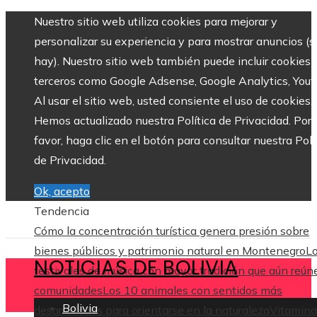
Nuestro sitio web utiliza cookies para mejorar y
personalizar su experiencia y para mostrar anuncios (si
hay). Nuestro sitio web también puede incluir cookies 
terceros como Google Adsense, Google Analytics, Yout
Al usar el sitio web, usted consiente el uso de cookies.
Hemos actualizado nuestra Política de Privacidad. Por
favor, haga clic en el botón para consultar nuestra Polí
de Privacidad.
Ok, acepto
Tendencia
Cómo la concentración turística genera presión sobre
bienes públicos y patrimonio natural en Montenegro
L
NOTICIAS DE BOLIVIA
festivales de música con mayor tradición que aún reún
comunidades
Los 10 animales con sentidos más
Bolivia
desarrollados para orientarse en la naturaleza
Vitamina