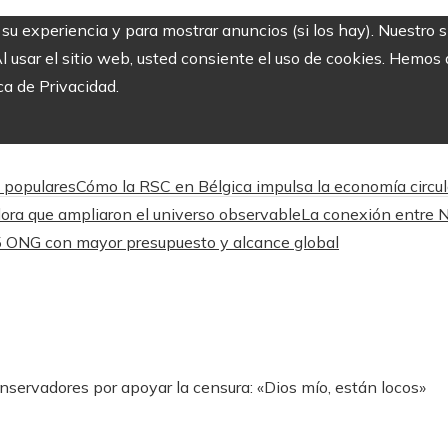
r su experiencia y para mostrar anuncios (si los hay). Nuestro 
usar el sitio web, usted consiente el uso de cookies. Hemos a
ca de Privacidad.
 populares
Cómo la RSC en Bélgica impulsa la economía circul
ora que ampliaron el universo observable
La conexión entre 
 ONG con mayor presupuesto y alcance global
servadores por apoyar la censura: «Dios mío, están locos»