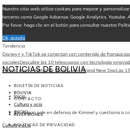
Nuestro sitio web utiliza cookies para mejorar y personaliza
terceros como Google Adsense, Google Analytics, Youtube. Al 
Por favor, haga clic en el botón para consultar nuestra Políti
Ok, acepto
Tendencia
Disney+ y TikTok se conectan con contenido de franquicias
sociales
Descubre los 10 telescopios con tecnología innovad
NOTICIAS DE BOLIVIA
escena post-créditos de Spider-Man: Brand New Day
Las 15
BOLETÍN DE NOTICIAS
BOLIVIA
Inicio
CONTACTO
Cultura y ocio
INICIO
Joe Rogan sale en defensa de Kimmel y cuestiona a con
INVERSIONES
POLÍTICAS DE PRIVACIDAD
Cultura y ocio