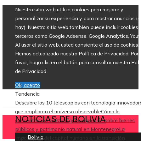
Nuestro sitio web utiliza cookies para mejorar y
personalizar su experiencia y para mostrar anuncios (si
hay). Nuestro sitio web también puede incluir cookies 
terceros como Google Adsense, Google Analytics, Yout
Al usar el sitio web, usted consiente el uso de cookies.
Hemos actualizado nuestra Política de Privacidad. Por
favor, haga clic en el botón para consultar nuestra Polí
de Privacidad.
Ok, acepto
Tendencia
Descubre los 10 telescopios con tecnología innovador
que ampliaron el universo observable
Cómo la
NOTICIAS DE BOLIVIA
concentración turística genera presión sobre bienes
públicos y patrimonio natural en Montenegro
La
Bolivia
importancia del capital humano en la transición